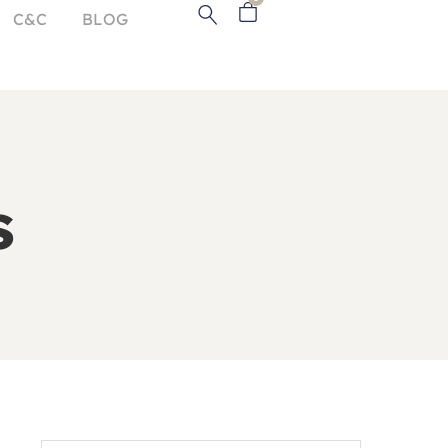
C&C
BLOG
s