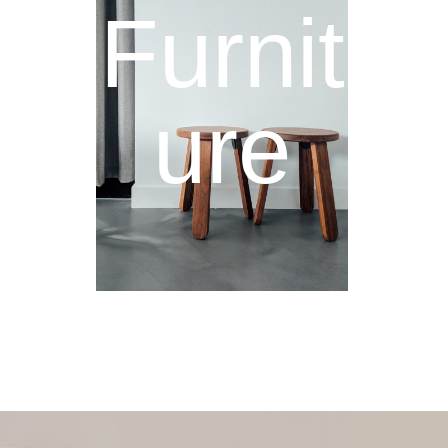
Furnit
ure