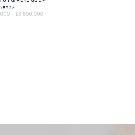
 Ultraliviano Gold -
simos
.000
-
$
3.800.000