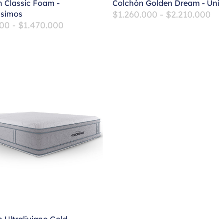
 Classic Foam -
Colchón Golden Dream - Uni
simos
$
1.260.000
-
$
2.210.000
000
-
$
1.470.000