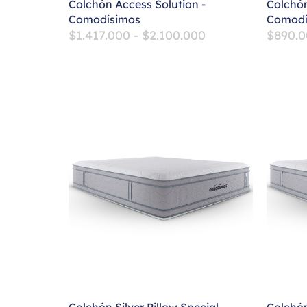
Colchón Access Solution -
Colchón
Comodísimos
Comodí
$
1.417.000
-
$
2.100.000
$
890.