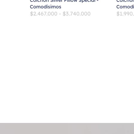
Colchón Silver Pillow Special -
Colchón
Comodísimos
Comodí
$
2.467.000
-
$
3.740.000
$
1.990