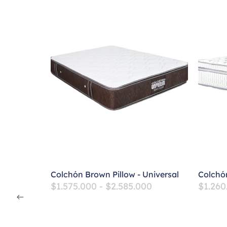
Colchón Brown Pillow - Universal
Colchó
$
1.575.000
-
$
2.585.000
$
1.260