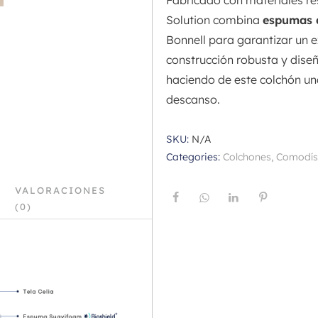
Fabricado con materiales res
Solution combina
espumas d
Bonnell para garantizar un 
construcción robusta y dise
haciendo de este colchón una 
descanso.
SKU:
N/A
Categories:
Colchones
,
Comodís
VALORACIONES
(0)